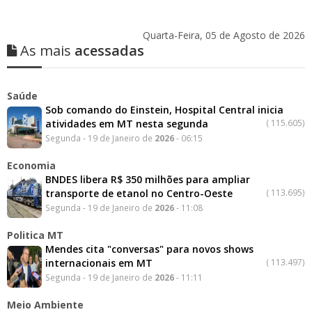
Quarta-Feira, 05 de Agosto de 2026
As mais
acessadas
Saúde
Sob comando do Einstein, Hospital Central inicia
atividades em MT nesta segunda
(
115.605)
Segunda - 19 de Janeiro de
2026
- 06:15
Economia
BNDES libera R$ 350 milhões para ampliar
transporte de etanol no Centro-Oeste
(
113.695)
Segunda - 19 de Janeiro de
2026
- 11:08
Politica MT
Mendes cita "conversas" para novos shows
internacionais em MT
(
113.497)
Segunda - 19 de Janeiro de
2026
- 11:11
Meio Ambiente