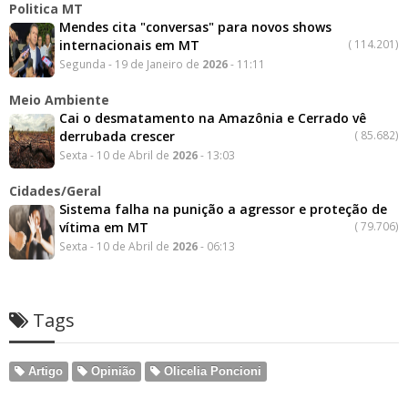
Politica MT
Mendes cita "conversas" para novos shows
internacionais em MT
(
114.201)
Segunda - 19 de Janeiro de
2026
- 11:11
Meio Ambiente
Cai o desmatamento na Amazônia e Cerrado vê
derrubada crescer
(
85.682)
Sexta - 10 de Abril de
2026
- 13:03
Cidades/Geral
Sistema falha na punição a agressor e proteção de
vítima em MT
(
79.706)
Sexta - 10 de Abril de
2026
- 06:13
Tags
Artigo
Opinião
Olicelia Poncioni