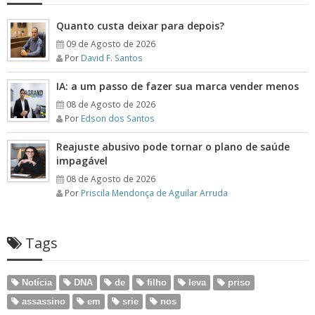
Quanto custa deixar para depois?
09 de Agosto de 2026
Por
David F. Santos
IA: a um passo de fazer sua marca vender menos
08 de Agosto de 2026
Por
Edson dos Santos
Reajuste abusivo pode tornar o plano de saúde
impagável
08 de Agosto de 2026
Por
Priscila Mendonça de Aguilar Arruda
Tags
Notícia
DNA
de
filho
leva
priso
assassino
em
srie
nos