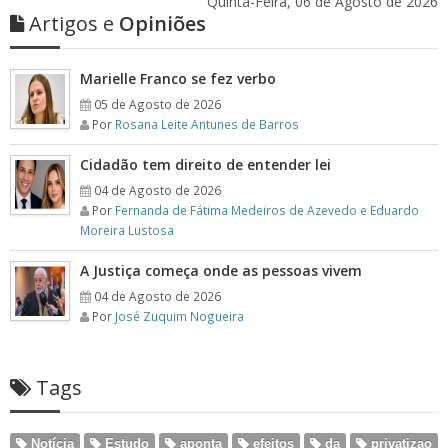
Quinta-Feira, 06 de Agosto de 2026
Artigos e
Opiniões
Marielle Franco se fez verbo
05 de Agosto de 2026
Por
Rosana Leite Antunes de Barros
Cidadão tem direito de entender lei
04 de Agosto de 2026
Por
Fernanda de Fátima Medeiros de Azevedo e Eduardo
Moreira Lustosa
A Justiça começa onde as pessoas vivem
04 de Agosto de 2026
Por
José Zuquim Nogueira
Tags
Notícia
Estudo
aponta
efeitos
da
privatizao