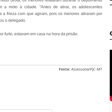
ildo Grota, os menores relataram durante o depoimento
m a moto à cidade. “Antes de atirar, os adolescentes
a a frieza com que agiram, pois os menores atiraram por
tou o delegado.
r furto, estavam em casa na hora da prisão.
Fonte:
Assessoria/PJC-MT