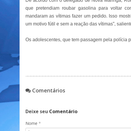
De acordo com o delegado de Nova Maringá, Rom
que pretendiam roubar gasolina para voltar co
mandaram as vítimas fazer um pedido. Isso mostr
um motivo fútil e sem a reação das vítimas”, salien
Os adolescentes, que tem passagem pela polícia po
Comentários
Deixe seu
Comentário
Nome
*