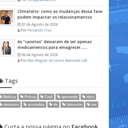
Climatério: como as mudanças dessa fase
podem impactar os relacionamentos
07 de Agosto de 2026
Por
Fernando Cruz
As “canetas” deixaram de ser apenas
medicamentos para emagrecer……
06 de Agosto de 2026
Por
Max Wagner de Lima e Maristela Luft
Tags
Notícia
Polcia
Civil
apreende
dois
menores
acusados
de
latrocnio
em
Curta a nossa página no
Facebook