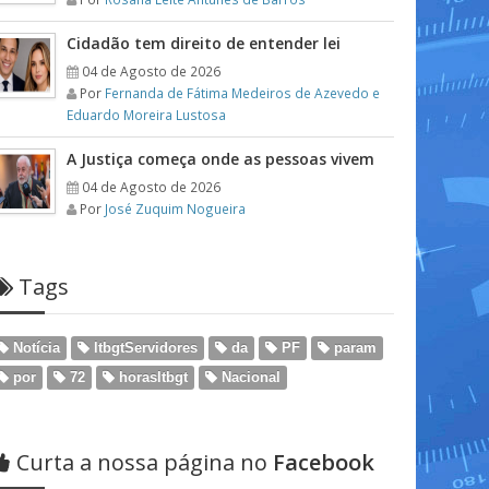
Cidadão tem direito de entender lei
04 de Agosto de 2026
Por
Fernanda de Fátima Medeiros de Azevedo e
Eduardo Moreira Lustosa
A Justiça começa onde as pessoas vivem
04 de Agosto de 2026
Por
José Zuquim Nogueira
Tags
Notícia
ltbgtServidores
da
PF
param
por
72
horasltbgt
Nacional
Curta a nossa página no
Facebook