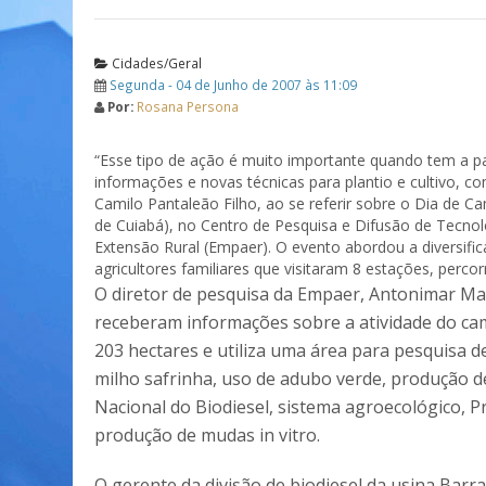
Cidades/Geral
Segunda - 04 de Junho de 2007 às 11:09
Por:
Rosana Persona
“Esse tipo de ação é muito importante quando tem a
informações e novas técnicas para plantio e cultivo, co
Camilo Pantaleão Filho, ao se referir sobre o Dia de 
de Cuiabá), no Centro de Pesquisa e Difusão de Tecno
Extensão Rural (Empaer). O evento abordou a diversifi
agricultores familiares que visitaram 8 estações, perc
O diretor de pesquisa da Empaer, Antonimar M
receberam informações sobre a atividade do ca
203 hectares e utiliza uma área para pesquisa 
milho safrinha, uso de adubo verde, produção de
Nacional do Biodiesel, sistema agroecológico, 
produção de mudas in vitro.
O gerente da divisão de biodiesel da usina Barra