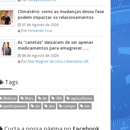
Climatério: como as mudanças dessa fase
podem impactar os relacionamentos
07 de Agosto de 2026
Por
Fernando Cruz
As “canetas” deixaram de ser apenas
medicamentos para emagrecer……
06 de Agosto de 2026
Por
Max Wagner de Lima e Maristela Luft
Tags
Notícia
Mais
de
300
agricultores
participaram
do
dia
campo
em
Curta a nossa página no
Facebook