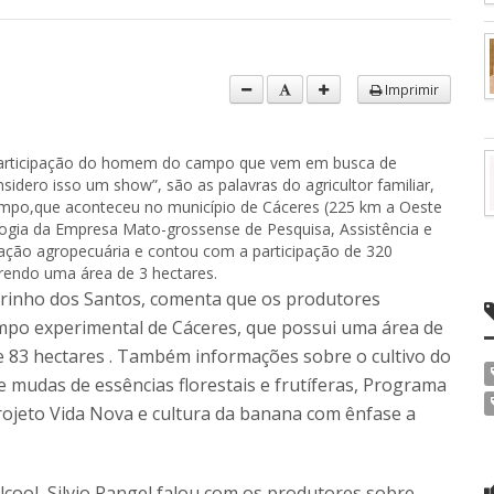
Imprimir
 participação do homem do campo que vem em busca de
nsidero isso um show”, são as palavras do agricultor familiar,
Campo,que aconteceu no município de Cáceres (225 km a Oeste
logia da Empresa Mato-grossense de Pesquisa, Assistência e
cação agropecuária e contou com a participação de 320
orrendo uma área de 3 hectares.
arinho dos Santos, comenta que os produtores
mpo experimental de Cáceres, que possui uma área de
de 83 hectares . Também informações sobre o cultivo do
 mudas de essências florestais e frutíferas, Programa
Projeto Vida Nova e cultura da banana com ênfase a
lcool, Silvio Rangel falou com os produtores sobre