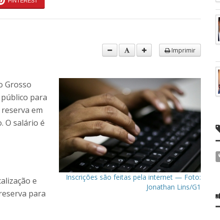
PINTEREST
Imprimir
o Grosso
 público para
 reserva em
 O salário é
Inscrições são feitas pela internet — Foto:
alização e
Jonathan Lins/G1
reserva para