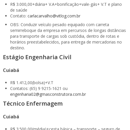
R$ 3.000,00+diária+ V.A+bonificação+vale-gás+ V.T e plano
de saúde
Contato:
carlacarvalho@vitlog.com.br
OBS: Conduzir veículo pesado equipado com carreta
semirreboque da empresa em percursos de longas distâncias
para transporte de cargas sob custódia, dentro de rotas e
horários preestabelecidos, para entrega de mercadorias no
destino.
Estágio Engenharia Civil
Cuiabá
R$ 1.412,00(bolsa)+V.T
Contatos: (65) 9 9215-1621 ou
engenharia02@gmasconstrutora.com.br
Técnico Enfermagem
Cuiabá
R$ 3.500,00(média)+cesta básica – transporte – seguro de