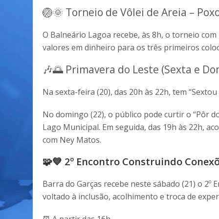
🏐🌞 Torneio de Vôlei de Areia – Pox
O Balneário Lagoa recebe, às 8h, o torneio com i
valores em dinheiro para os três primeiros colo
🎶🌅 Primavera do Leste (Sexta e D
Na sexta-feira (20), das 20h às 22h, tem “Sext
No domingo (22), o público pode curtir o “Pôr d
Lago Municipal. Em seguida, das 19h às 22h, acon
com Ney Matos.
🧩💙 2º Encontro Construindo Conex
Barra do Garças recebe neste sábado (21) o 2º
voltado à inclusão, acolhimento e troca de experi