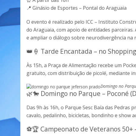
⏰ A partir das 16h
📍 Ginásio de Esportes – Pontal do Araguaia
O evento é realizado pelo ICC – Instituto Const
do Araguaia, com apoio de entidades parceiras.
e ampliar o diálogo sobre neurodivergência na r
👑🍦 Tarde Encantada – no Shopping
Às 15h, a Praça de Alimentação recebe um Pock
gratuito, com distribuição de picolé, mediante in
Domingo no Parque
🌿🐎 Domingo no Parque – Poconé (
Das 9h às 16h, o Parque Sesc Baía das Pedras pr
cavalo, pedalinho, bicicletas, bondinho e show 
⚽🏆 Campeonato de Veteranos 50+ –