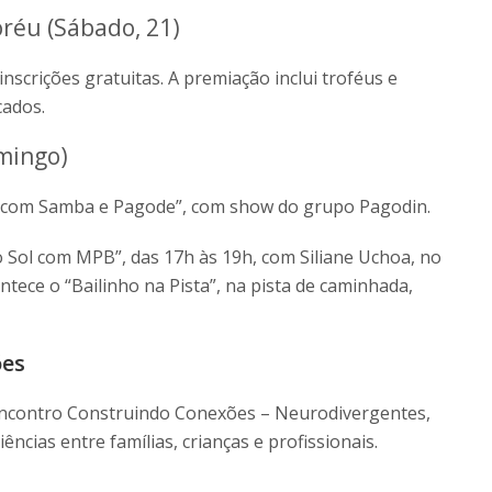
oréu (Sábado, 21)
nscrições gratuitas. A premiação inclui troféus e
cados.
omingo)
ou com Samba e Pagode”, com show do grupo Pagodin.
o Sol com MPB”, das 17h às 19h, com Siliane Uchoa, no
tece o “Bailinho na Pista”, na pista de caminhada,
ões
 Encontro Construindo Conexões – Neurodivergentes,
ências entre famílias, crianças e profissionais.