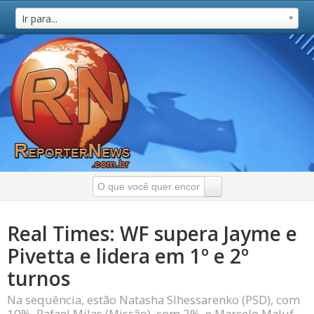
Ir para...
Real Times: WF supera Jayme e
Pivetta e lidera em 1º e 2º
turnos
Na sequência, estão Natasha Slhessarenko (PSD), com
10%, Rafael Milas (Missão), com 2%, e Marcelo Maluf