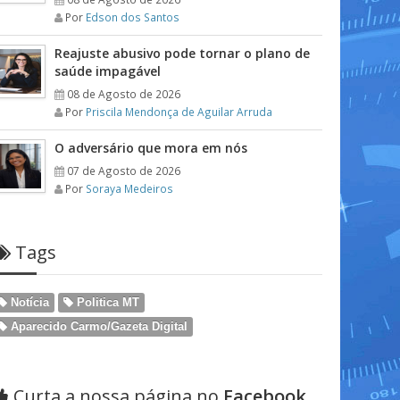
Por
Edson dos Santos
Reajuste abusivo pode tornar o plano de
saúde impagável
08 de Agosto de 2026
Por
Priscila Mendonça de Aguilar Arruda
O adversário que mora em nós
07 de Agosto de 2026
Por
Soraya Medeiros
Tags
Notícia
Politica MT
Aparecido Carmo/Gazeta Digital
Curta a nossa página no
Facebook