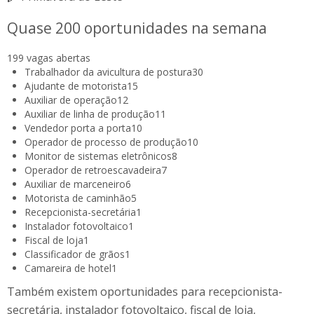
Quase 200 oportunidades na semana
199 vagas abertas
Trabalhador da avicultura de postura
30
Ajudante de motorista
15
Auxiliar de operação
12
Auxiliar de linha de produção
11
Vendedor porta a porta
10
Operador de processo de produção
10
Monitor de sistemas eletrônicos
8
Operador de retroescavadeira
7
Auxiliar de marceneiro
6
Motorista de caminhão
5
Recepcionista-secretária
1
Instalador fotovoltaico
1
Fiscal de loja
1
Classificador de grãos
1
Camareira de hotel
1
Também existem oportunidades para recepcionista-
secretária, instalador fotovoltaico, fiscal de loja,