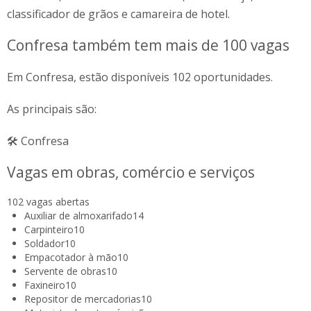
classificador de grãos e camareira de hotel.
Confresa também tem mais de 100 vagas
Em Confresa, estão disponíveis 102 oportunidades.
As principais são:
🛠️ Confresa
Vagas em obras, comércio e serviços
102 vagas abertas
Auxiliar de almoxarifado
14
Carpinteiro
10
Soldador
10
Empacotador à mão
10
Servente de obras
10
Faxineiro
10
Repositor de mercadorias
10