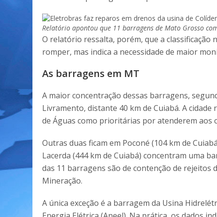
Relatório apontou que 11 barragens de Mato Grosso com 
O relatório ressalta, porém, que a classificação
romper, mas indica a necessidade de maior mon
As barragens em MT
A maior concentração dessas barragens, segun
Livramento, distante 40 km de Cuiabá. A cidade r
de Águas como prioritárias por atenderem aos cr
Outras duas ficam em Poconé (104 km de Cuiabá
Lacerda (444 km de Cuiabá) concentram uma b
das 11 barragens são de contenção de rejeitos d
Mineração.
A única exceção é a barragem da Usina Hidrelétri
Energia Elétrica (Aneel). Na prática, os dados i