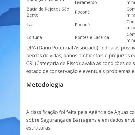
Livramento
min
Bacia de Rejeitos São
Cont
Poconé
Bento
min
Cont
Isa
Poconé
min
Cont
Fortuna
Pontes e Lacerda
min
DPA (Dano Potencial Associado): indica as poss
perdas de vidas, danos ambientais e prejuízos 
CRI (Categoria de Risco): avalia as condições d
estado de conservação e eventuais problemas es
Metodologia
A classificação foi feita pela Agência de Água
sobre Segurança de Barragens e em dados envia
estruturas.