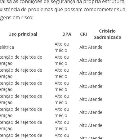
nalisa as condições de segurança da própria estrutura,
 existência de problemas que possam comprometer sua
agens em risco:
Critério
Uso principal
DPA
CRI
padronizado
Alto ou
elétrica
Alto
Atende
médio
enção de rejeitos de
Alto ou
Alto
Atende
eração
médio
enção de rejeitos de
Alto ou
Alto
Atende
eração
médio
enção de rejeitos de
Alto ou
Alto
Atende
eração
médio
enção de rejeitos de
Alto ou
Alto
Atende
eração
médio
enção de rejeitos de
Alto ou
Alto
Atende
eração
médio
enção de rejeitos de
Alto ou
Alto
Atende
eração
médio
enção de rejeitos de
Alto ou
Alto
Atende