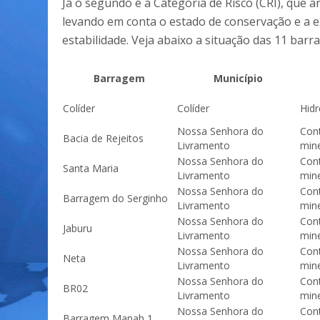
Já o segundo é a Categoria de Risco (CRI), que a
levando em conta o estado de conservação e a
estabilidade. Veja abaixo a situação das 11 barr
Barragem
Município
Colíder
Colíder
Hidr
Nossa Senhora do
Cont
Bacia de Rejeitos
Livramento
min
Nossa Senhora do
Cont
Santa Maria
Livramento
min
Nossa Senhora do
Cont
Barragem do Serginho
Livramento
min
Nossa Senhora do
Cont
Jaburu
Livramento
min
Nossa Senhora do
Cont
Neta
Livramento
min
Nossa Senhora do
Cont
BR02
Livramento
min
Nossa Senhora do
Cont
Barragem Manah 1