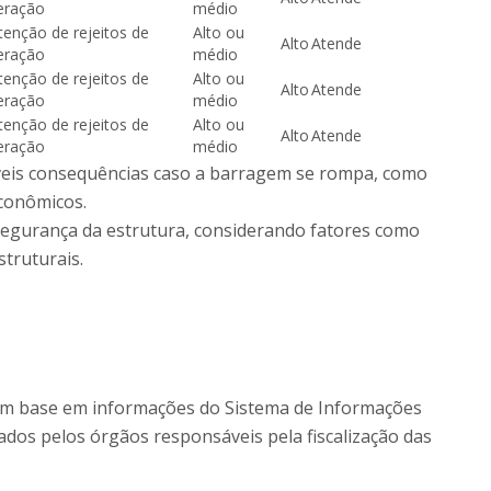
eração
médio
enção de rejeitos de
Alto ou
Alto
Atende
eração
médio
enção de rejeitos de
Alto ou
Alto
Atende
eração
médio
enção de rejeitos de
Alto ou
Alto
Atende
eração
médio
íveis consequências caso a barragem se rompa, como
econômicos.
e segurança da estrutura, considerando fatores como
truturais.
s com base em informações do Sistema de Informações
dos pelos órgãos responsáveis pela fiscalização das