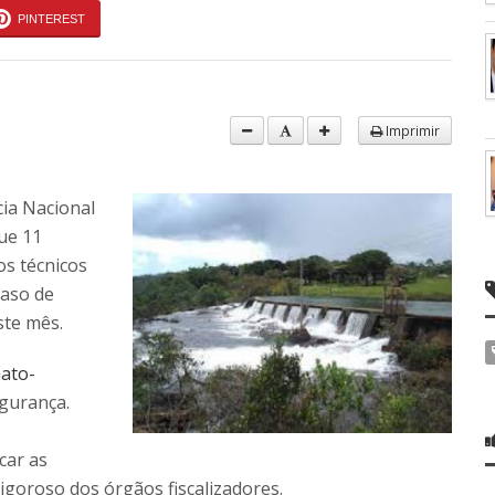
PINTEREST
Imprimir
ia Nacional
ue 11
s técnicos
caso de
ste mês.
ato-
egurança.
o
car as
oroso dos órgãos fiscalizadores.