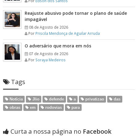
Por
Edson dos Santos
Reajuste abusivo pode tornar o plano de saúde
impagável
08 de Agosto de 2026
Por
Priscila Mendonça de Aguilar Arruda
O adversário que mora em nós
07 de Agosto de 2026
Por
Soraya Medeiros
Tags
Notícia
Jlio
defende
a
privatizao
das
obras
em
rodovias
para
Curta a nossa página no
Facebook