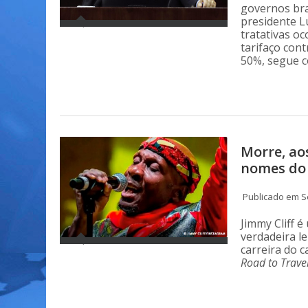
governos bra
presidente Lu
tratativas o
tarifaço con
50%, segue 
Morre, ao
nomes do
Publicado em S
Jimmy Cliff 
verdadeira l
carreira do 
Road to Trave