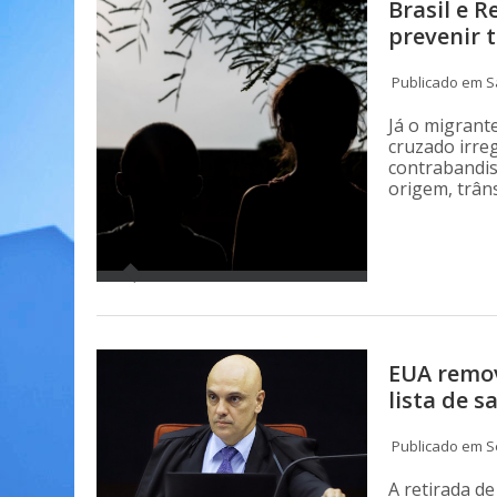
Brasil e R
prevenir 
Publicado em Sá
Já o migrant
cruzado irre
contrabandis
origem, trâns
EUA remov
lista de 
Publicado em S
A retirada de