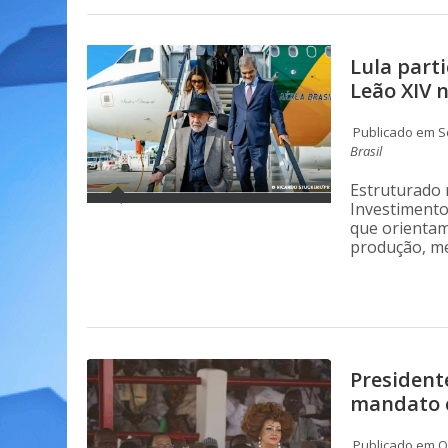
Lula part
Leão XIV 
Publicado em S
Brasil
Estruturado 
Investimento
que orientam
produção, me
President
mandato c
Publicado em Qu