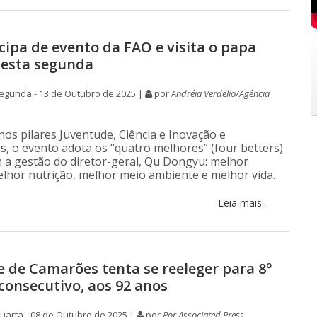
icipa de evento da FAO e visita o papa
nesta segunda
egunda - 13 de Outubro de 2025 |
por
Andréia Verdélio/Agência
nos pilares Juventude, Ciência e Inovação e
s, o evento adota os “quatro melhores” (four betters)
 a gestão do diretor-geral, Qu Dongyu: melhor
lhor nutrição, melhor meio ambiente e melhor vida.
Leia mais...
e de Camarões tenta se reeleger para 8º
onsecutivo, aos 92 anos
arta - 08 de Outubro de 2025 |
por
Por Associated Press