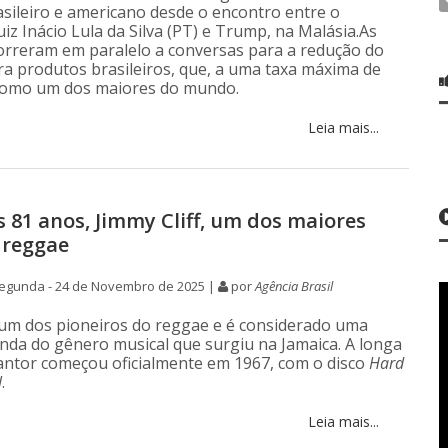
sileiro e americano desde o encontro entre o
iz Inácio Lula da Silva (PT) e Trump, na Malásia.As
correram em paralelo a conversas para a redução do
tra produtos brasileiros, que, a uma taxa máxima de
como um dos maiores do mundo.
Leia mais...
s 81 anos, Jimmy Cliff, um dos maiores
 reggae
egunda - 24 de Novembro de 2025 |
por
Agência Brasil
é um dos pioneiros do reggae e é considerado uma
enda do gênero musical que surgiu na Jamaica. A longa
cantor começou oficialmente em 1967, com o disco
Hard
l
.
Leia mais...