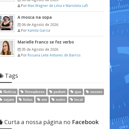
Por
Max Wagner de Lima e Maristela Luft
A mosca na sopa
06 de Agosto de 2026
Por
Kamila Garcia
Marielle Franco se fez verbo
05 de Agosto de 2026
Por
Rosana Leite Antunes de Barros
Tags
Notícia
Vereadores
pedem
que
sesses
sejam
feitas
em
outro
local
Curta a nossa página no
Facebook