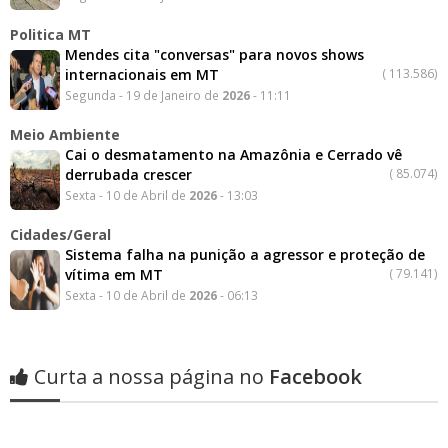
Politica MT
Mendes cita "conversas" para novos shows
internacionais em MT
(
113.586)
Segunda - 19 de Janeiro de
2026
- 11:11
Meio Ambiente
Cai o desmatamento na Amazônia e Cerrado vê
derrubada crescer
(
85.074)
Sexta - 10 de Abril de
2026
- 13:03
Cidades/Geral
Sistema falha na punição a agressor e proteção de
vítima em MT
(
79.141)
Sexta - 10 de Abril de
2026
- 06:13
Curta a nossa página no
Facebook