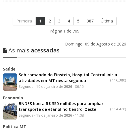
Primeira
1
2
3
4
5
387
Última
Página 1 de 769
Domingo, 09 de Agosto de 2026
As mais
acessadas
Saúde
Sob comando do Einstein, Hospital Central inicia
atividades em MT nesta segunda
(
116.380)
Segunda - 19 de Janeiro de
2026
- 06:15
Economia
BNDES libera R$ 350 milhões para ampliar
transporte de etanol no Centro-Oeste
(
114.476)
Segunda - 19 de Janeiro de
2026
- 11:08
Politica MT