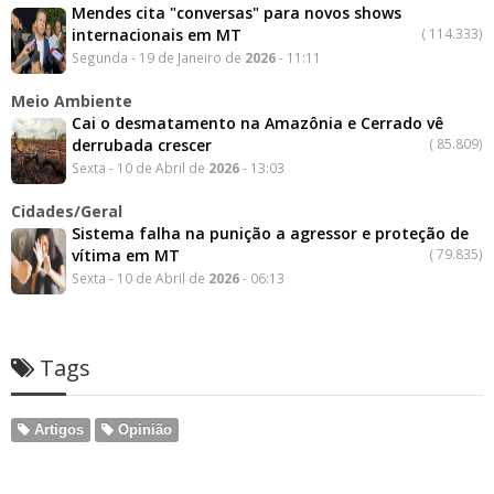
Mendes cita "conversas" para novos shows
internacionais em MT
(
114.333)
Segunda - 19 de Janeiro de
2026
- 11:11
Meio Ambiente
Cai o desmatamento na Amazônia e Cerrado vê
derrubada crescer
(
85.809)
Sexta - 10 de Abril de
2026
- 13:03
Cidades/Geral
Sistema falha na punição a agressor e proteção de
vítima em MT
(
79.835)
Sexta - 10 de Abril de
2026
- 06:13
Tags
Artigos
Opinião