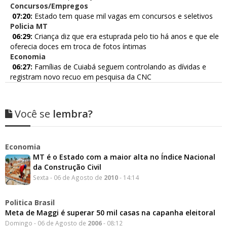
Concursos/Empregos
07:20:
Estado tem quase mil vagas em concursos e seletivos
Policia MT
06:29:
Criança diz que era estuprada pelo tio há anos e que ele
oferecia doces em troca de fotos íntimas
Economia
06:27:
Famílias de Cuiabá seguem controlando as dívidas e
registram novo recuo em pesquisa da CNC
Você se
lembra?
Economia
MT é o Estado com a maior alta no Índice Nacional
da Construção Civil
Sexta - 06 de Agosto de
2010
- 14:14
Politica Brasil
Meta de Maggi é superar 50 mil casas na capanha eleitoral
Domingo - 06 de Agosto de
2006
- 08:12