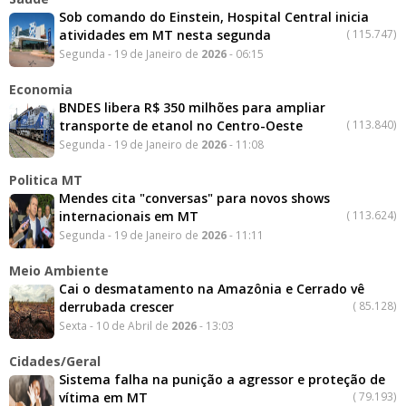
Sob comando do Einstein, Hospital Central inicia
atividades em MT nesta segunda
(
115.747)
Segunda - 19 de Janeiro de
2026
- 06:15
Economia
BNDES libera R$ 350 milhões para ampliar
transporte de etanol no Centro-Oeste
(
113.840)
Segunda - 19 de Janeiro de
2026
- 11:08
Politica MT
Mendes cita "conversas" para novos shows
internacionais em MT
(
113.624)
Segunda - 19 de Janeiro de
2026
- 11:11
Meio Ambiente
Cai o desmatamento na Amazônia e Cerrado vê
derrubada crescer
(
85.128)
Sexta - 10 de Abril de
2026
- 13:03
Cidades/Geral
Sistema falha na punição a agressor e proteção de
vítima em MT
(
79.193)