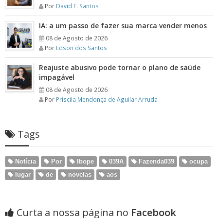
Por
David F. Santos
IA: a um passo de fazer sua marca vender menos
08 de Agosto de 2026
Por
Edson dos Santos
Reajuste abusivo pode tornar o plano de saúde
impagável
08 de Agosto de 2026
Por
Priscila Mendonça de Aguilar Arruda
Tags
Notícia
Por
Ibope
039A
Fazenda039
ocupa
lugar
de
novelas
aos
Curta a nossa página no
Facebook