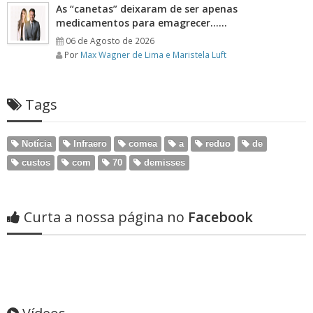
As “canetas” deixaram de ser apenas
medicamentos para emagrecer……
06 de Agosto de 2026
Por
Max Wagner de Lima e Maristela Luft
Tags
Notícia
Infraero
comea
a
reduo
de
custos
com
70
demisses
Curta a nossa página no
Facebook