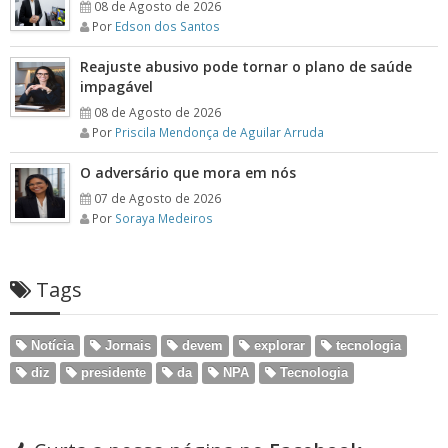
08 de Agosto de 2026
Por
Edson dos Santos
Reajuste abusivo pode tornar o plano de saúde
impagável
08 de Agosto de 2026
Por
Priscila Mendonça de Aguilar Arruda
O adversário que mora em nós
07 de Agosto de 2026
Por
Soraya Medeiros
Tags
Notícia
Jornais
devem
explorar
tecnologia
diz
presidente
da
NPA
Tecnologia