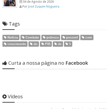
04 de Agosto de 2026
Por
José Zuquim Nogueira
Tags
Notícia
Combate
pobreza
possvel
com
crescimento
do
PIB
de
5
Curta a nossa página no
Facebook
Vídeos