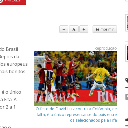
PINTEREST
Imprimir
Reprodução
do Brasil
Depois da
elos europeus
 mais bonitos
, é o único
 Fifa. A
or 2 a 1
O feito de David Luiz contra a Colômbia, de
falta, é o único representante do país entre
os selecionados pela Fifa
 são o