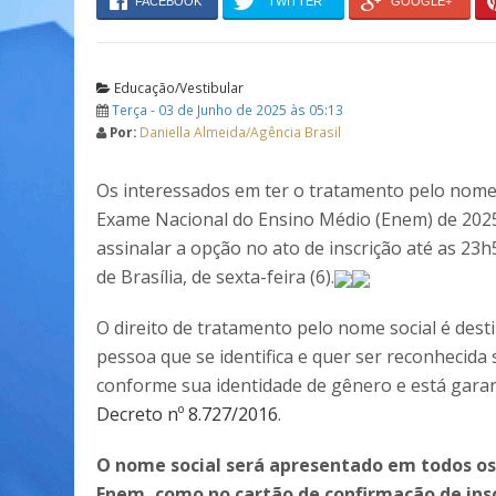
FACEBOOK
TWITTER
GOOGLE+
Educação/Vestibular
Terça - 03 de Junho de 2025 às 05:13
Por:
Daniella Almeida/Agência Brasil
Os interessados em ter o tratamento pelo nome
Exame Nacional do Ensino Médio (Enem) de 20
assinalar a opção no ato de inscrição até as 23h
de Brasília, de sexta-feira (6).
O direito de tratamento pelo nome social é dest
pessoa que se identifica e quer ser reconhecida
conforme sua identidade de gênero e está garan
Decreto nº 8.727/2016
.
O nome social será apresentado em todos os
Enem, como no cartão de confirmação de insc