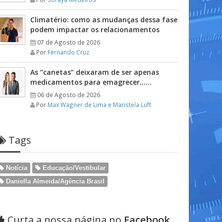
Climatério: como as mudanças dessa fase
podem impactar os relacionamentos
07 de Agosto de 2026
Por
Fernando Cruz
As “canetas” deixaram de ser apenas
medicamentos para emagrecer……
06 de Agosto de 2026
Por
Max Wagner de Lima e Maristela Luft
Tags
Notícia
Educação/Vestibular
Daniella Almeida/Agência Brasil
Curta a nossa página no
Facebook