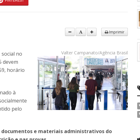
PINTEREST
Imprimir
Valter Campanato/Agência Brasil
 social no
25 devem
59, horário
inado à
 socialmente
tido pelo
 documentos e materiais administrativos do
rição e nas provas.