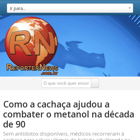
Ir para...
Como a cachaça ajudou a
combater o metanol na década
de 90
Sem antídotos disponíveis, médicos recorreram à
cachaça para salvar vítimas de bebida adulterada na