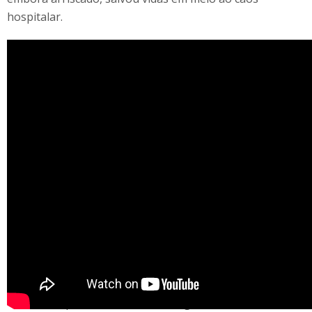
hospitalar.
Trinta anos depois, o princípio do tratamento continua
válido. Em casos emergenciais e sob supervisão médica,
o etanol ainda pode ser usado como alternativa quando
o fomepisol não está disponível. A diferença é que hoje o
método é aplicado com controle rigoroso de dose e