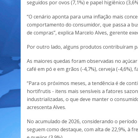
seguidos por ovos (7,1%) e papel higiênico (3,6%
“O cenário aponta para uma inflação mais conce
comportamento do consumidor, que passa a busca
de compras”, explica Marcelo Alves, gerente exe
Por outro lado, alguns produtos contribuíram pa
As maiores quedas foram observadas no açúcar (
café em pó e em grãos (-4,7%), cerveja (-4,6%), fa
“Para os próximos meses, a tendência é de con
hortifrutis - itens mais sensíveis a fatores sazo
industrializadas, o que deve manter o consumido
acrescenta Alves.
No acumulado de 2026, considerando o período
seguem como destaque, com alta de 22,9%, à fren
e queijos (3,9%).