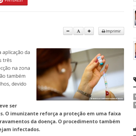
PINTEREST
Imprimir
 aplicação da
s três
ecção na zona
órgão também
hos, devido
eve ser
ias. O imunizante reforça a proteção em uma faixa
 agravamentos da doença. O procedimento também
sejam infectados.