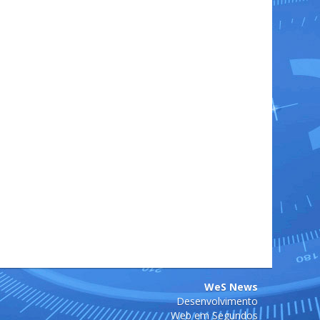
WeS News
Desenvolvimento
Web em Segundos