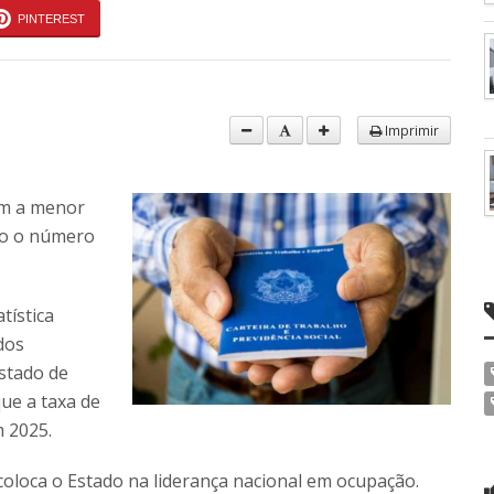
PINTEREST
Imprimir
om a menor
do o número
tística
dos
stado de
ue a taxa de
 2025.
coloca o Estado na liderança nacional em ocupação.