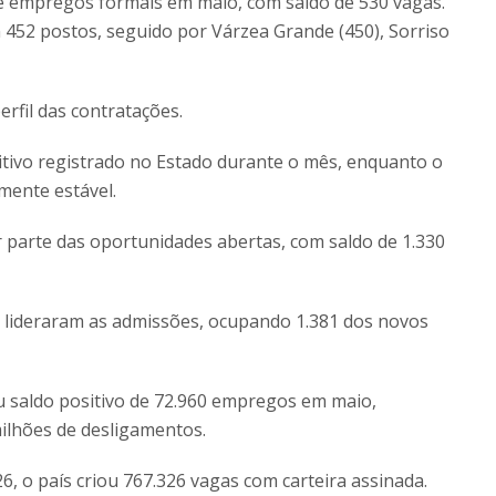
de empregos formais em maio, com saldo de 530 vagas.
 452 postos, seguido por Várzea Grande (450), Sorriso
fil das contratações.
tivo registrado no Estado durante o mês, enquanto o
mente estável.
 parte das oportunidades abertas, com saldo de 1.330
 lideraram as admissões, ocupando 1.381 dos novos
u saldo positivo de 72.960 empregos em maio,
milhões de desligamentos.
, o país criou 767.326 vagas com carteira assinada.