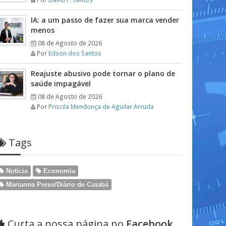
IA: a um passo de fazer sua marca vender
menos
08 de Agosto de 2026
Por
Edson dos Santos
Reajuste abusivo pode tornar o plano de
saúde impagável
08 de Agosto de 2026
Por
Priscila Mendonça de Aguilar Arruda
Tags
Notícia
Economia
Marianna Peres/Diário de Cuiabá
Curta a nossa página no
Facebook