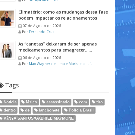
Climatério: como as mudanças dessa fase
podem impactar os relacionamentos
07 de Agosto de 2026
Por
Fernando Cruz
As “canetas” deixaram de ser apenas
medicamentos para emagrecer……
06 de Agosto de 2026
Por
Max Wagner de Lima e Maristela Luft
Tags
Notícia
Msico
assassinado
com
tiro
dentro
de
lanchonete
Polícia Brasil
VâNYA SANTOS/GABRIEL MAYMONE