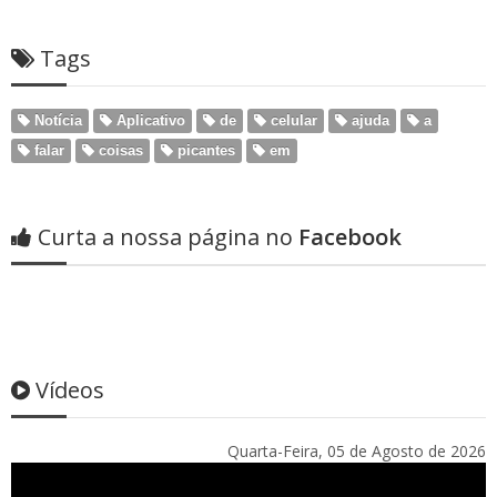
Tags
Notícia
Aplicativo
de
celular
ajuda
a
falar
coisas
picantes
em
Curta a nossa página no
Facebook
Vídeos
Quarta-Feira, 05 de Agosto de 2026