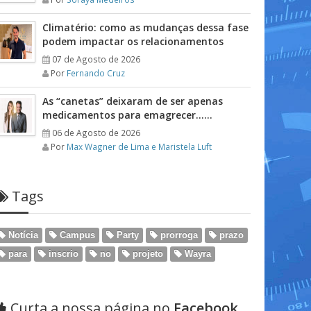
Climatério: como as mudanças dessa fase
podem impactar os relacionamentos
07 de Agosto de 2026
Por
Fernando Cruz
As “canetas” deixaram de ser apenas
medicamentos para emagrecer……
06 de Agosto de 2026
Por
Max Wagner de Lima e Maristela Luft
Tags
Notícia
Campus
Party
prorroga
prazo
para
inscrio
no
projeto
Wayra
Curta a nossa página no
Facebook