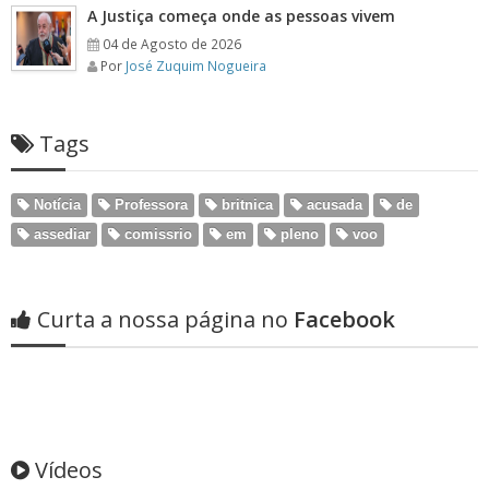
A Justiça começa onde as pessoas vivem
04 de Agosto de 2026
Por
José Zuquim Nogueira
Tags
Notícia
Professora
britnica
acusada
de
assediar
comissrio
em
pleno
voo
Curta a nossa página no
Facebook
Vídeos