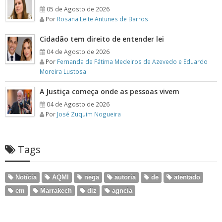
05 de Agosto de 2026
Por
Rosana Leite Antunes de Barros
Cidadão tem direito de entender lei
04 de Agosto de 2026
Por
Fernanda de Fátima Medeiros de Azevedo e Eduardo
Moreira Lustosa
A Justiça começa onde as pessoas vivem
04 de Agosto de 2026
Por
José Zuquim Nogueira
Tags
Notícia
AQMI
nega
autoria
de
atentado
em
Marrakech
diz
agncia