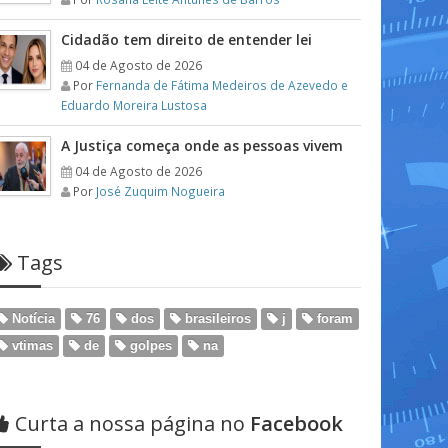
Cidadão tem direito de entender lei
04 de Agosto de 2026
Por
Fernanda de Fátima Medeiros de Azevedo e
Eduardo Moreira Lustosa
A Justiça começa onde as pessoas vivem
04 de Agosto de 2026
Por
José Zuquim Nogueira
Tags
Notícia
76
dos
brasileiros
j
foram
vtimas
de
golpes
na
Curta a nossa página no
Facebook