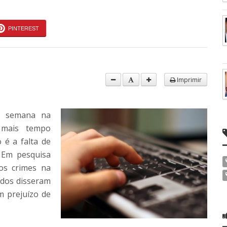
PINTEREST
Imprimir
r semana na
 mais tempo
 é a falta de
. Em pesquisa
os crimes na
ados disseram
m prejuízo de