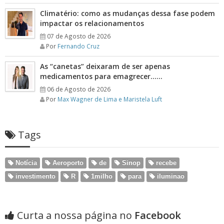
Climatério: como as mudanças dessa fase podem
impactar os relacionamentos
07 de Agosto de 2026
Por
Fernando Cruz
As “canetas” deixaram de ser apenas
medicamentos para emagrecer……
06 de Agosto de 2026
Por
Max Wagner de Lima e Maristela Luft
Tags
Notícia
Aeroporto
de
Sinop
recebe
investimento
R
1milho
para
iluminao
Curta a nossa página no
Facebook