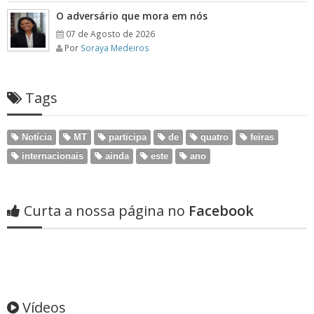
O adversário que mora em nós
07 de Agosto de 2026
Por
Soraya Medeiros
Tags
Notícia
MT
participa
de
quatro
feiras
internacionais
ainda
este
ano
Curta a nossa página no
Facebook
Vídeos