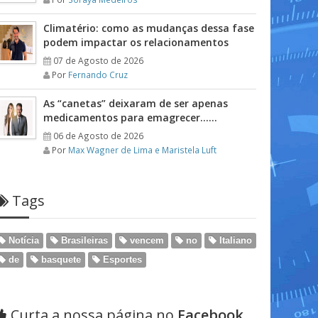
Climatério: como as mudanças dessa fase
podem impactar os relacionamentos
07 de Agosto de 2026
Por
Fernando Cruz
As “canetas” deixaram de ser apenas
medicamentos para emagrecer……
06 de Agosto de 2026
Por
Max Wagner de Lima e Maristela Luft
Tags
Notícia
Brasileiras
vencem
no
Italiano
de
basquete
Esportes
Curta a nossa página no
Facebook