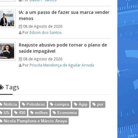
IA: a um passo de fazer sua marca vender
menos
08 de Agosto de 2026
Por
Edson dos Santos
Reajuste abusivo pode tornar o plano de
saúde impagável
08 de Agosto de 2026
Por
Priscila Mendonça de Aguilar Arruda
Tags
Notícia
Petrobras
compra
Agip
por
US
450
milhes
Economia
Nicola Pamplona e Márcio Anaya