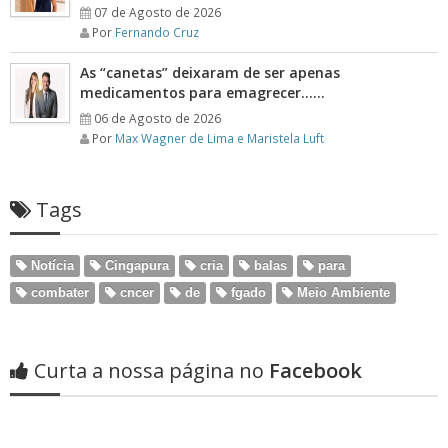
07 de Agosto de 2026
Por
Fernando Cruz
As “canetas” deixaram de ser apenas
medicamentos para emagrecer……
06 de Agosto de 2026
Por
Max Wagner de Lima e Maristela Luft
Tags
Notícia
Cingapura
cria
balas
para
combater
cncer
de
fgado
Meio Ambiente
Curta a nossa página no
Facebook