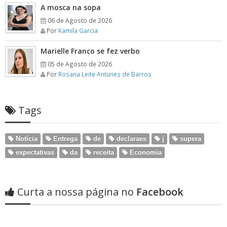
A mosca na sopa
06 de Agosto de 2026
Por
Kamila Garcia
Marielle Franco se fez verbo
05 de Agosto de 2026
Por
Rosana Leite Antunes de Barros
Tags
Notícia
Entrega
de
declaraes
j
supera
expectativas
da
receita
Economia
Curta a nossa página no
Facebook