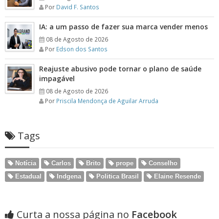
Por
David F. Santos
IA: a um passo de fazer sua marca vender menos
08 de Agosto de 2026
Por
Edson dos Santos
Reajuste abusivo pode tornar o plano de saúde
impagável
08 de Agosto de 2026
Por
Priscila Mendonça de Aguilar Arruda
Tags
Notícia
Carlos
Brito
prope
Conselho
Estadual
Indgena
Politica Brasil
Elaine Resende
Curta a nossa página no
Facebook