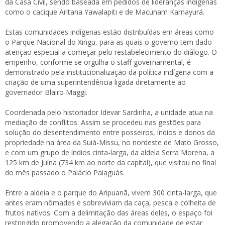
da Casa Civil, sendo baseada em pedidos de lideranças indígenas
como o cacique Aritana Yawalapiti e de Macunam Kamayurá.
Estas comunidades indígenas estão distribuídas em áreas como
o Parque Nacional do Xingu, para as quais o governo tem dado
atenção especial a começar pelo restabelecimento do diálogo. O
empenho, conforme se orgulha o staff governamental, é
demonstrado pela institucionalização da política indígena com a
criação de uma superintendência ligada diretamente ao
governador Blairo Maggi.
Coordenada pelo historiador Idevar Sardinha, a unidade atua na
mediação de conflitos. Assim se procedeu nas gestões para
solução do desentendimento entre posseiros, índios e donos da
propriedade na área da Suiá-Missu, no nordeste de Mato Grosso,
e com um grupo de índios cinta-larga, da aldeia Serra Morena, a
125 km de Juína (734 km ao norte da capital), que visitou no final
do mês passado o Palácio Paiaguás.
Entre a aldeia e o parque do Aripuanã, vivem 300 cinta-larga, que
antes eram nômades e sobreviviam da caça, pesca e colheita de
frutos nativos. Com a delimitação das áreas deles, o espaço foi
restringido promovendo a alegação da comunidade de estar