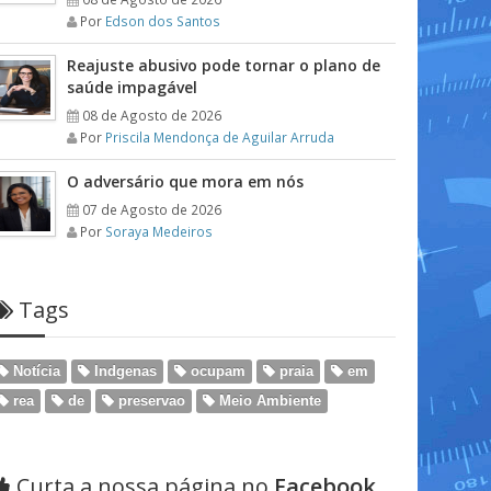
Por
Edson dos Santos
Reajuste abusivo pode tornar o plano de
saúde impagável
08 de Agosto de 2026
Por
Priscila Mendonça de Aguilar Arruda
O adversário que mora em nós
07 de Agosto de 2026
Por
Soraya Medeiros
Tags
Notícia
Indgenas
ocupam
praia
em
rea
de
preservao
Meio Ambiente
Curta a nossa página no
Facebook