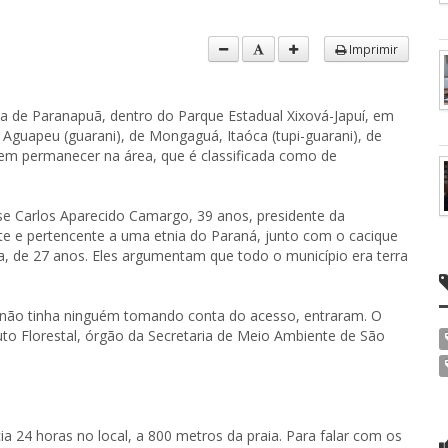
Imprimir
ia de Paranapuã, dentro do Parque Estadual Xixová-Japuí, em
ias Aguapeu (guarani), de Mongaguá, Itaóca (tupi-guarani), de
erem permanecer na área, que é classificada como de
se Carlos Aparecido Camargo, 39 anos, presidente da
te e pertencente a uma etnia do Paraná, junto com o cacique
 de 27 anos. Eles argumentam que todo o município era terra
o não tinha ninguém tomando conta do acesso, entraram. O
tuto Florestal, órgão da Secretaria de Meio Ambiente de São
cia 24 horas no local, a 800 metros da praia. Para falar com os