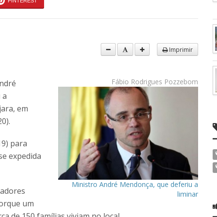
PINTEREST
Imprimir
Fábio Rodrigues Pozzebom
André
 a
jara, em
0).
19) para
se expedida
Ministro André Mendonça, que deferiu a
radores
liminar
porque um
a de 150 famílias viviam no local.