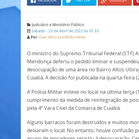
FACEBOOK
TWITTER
GOOGLE+
Judiciário e Ministério Público
Sábado - 23 de Abril de 2022 às 07:33
Por:
Davi Vittorazzi/Mídia News
O ministro do Supremo Tribunal Federal (STF) 
Mendonça deferiu o pedido liminar e suspendeu
desocupação de uma área no Bairro Altos Ubira
Cuiabá. A decisão foi publicada na quarta-feira (2
A Polícia Militar esteve no local na última terça (
cumprimento da medida de reintegração de pos
pela 4ª Vara Cível da Comarca de Cuiabá.
Alguns barracos foram destruídos e muitos mo
deixaram o local. No entanto, houve confusão 
grupo de moradores resistiu à desocupação. Cerc