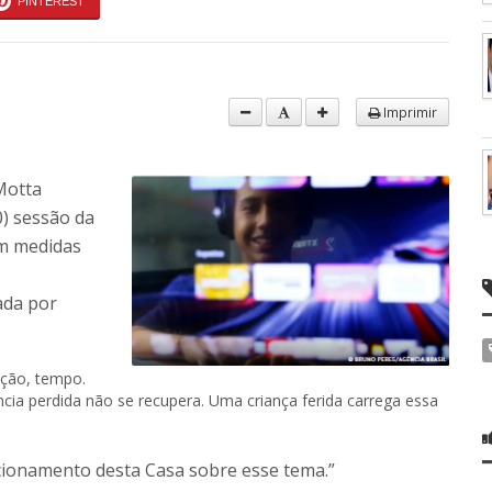
PINTEREST
Imprimir
Motta
0) sessão da
em medidas
ada por
ação, tempo.
ia perdida não se recupera. Uma criança ferida carrega essa
sicionamento desta Casa sobre esse tema.”