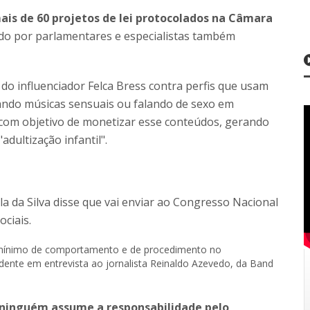
is de 60 projetos de lei protocolados na Câmara
do por parlamentares e especialistas também
o influenciador Felca Bress contra perfis que usam
ando músicas sensuais ou falando de sexo em
 com objetivo de monetizar esse conteúdos, gerando
dultização infantil".
a da Silva disse que vai enviar ao Congresso Nacional
ciais.
o mínimo de comportamento e de procedimento no
idente em entrevista ao jornalista Reinaldo Azevedo, da Band
 ninguém assume a responsabilidade pelo