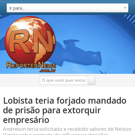
Ir para...
Lobista teria forjado mandado
de prisão para extorquir
empresário
Andreson teria solicitado e recebido valores de Nelson
Vigolo sob o pretexto de influenciar decisões