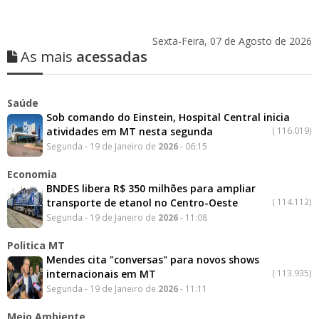
Sexta-Feira, 07 de Agosto de 2026
As mais
acessadas
Saúde
Sob comando do Einstein, Hospital Central inicia
atividades em MT nesta segunda
(
116.019)
Segunda - 19 de Janeiro de
2026
- 06:15
Economia
BNDES libera R$ 350 milhões para ampliar
transporte de etanol no Centro-Oeste
(
114.112)
Segunda - 19 de Janeiro de
2026
- 11:08
Politica MT
Mendes cita "conversas" para novos shows
internacionais em MT
(
113.935)
Segunda - 19 de Janeiro de
2026
- 11:11
Meio Ambiente