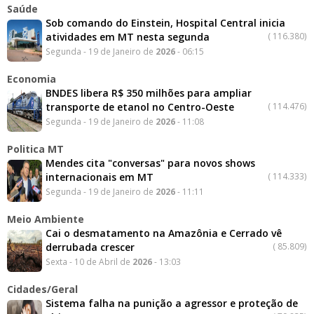
Saúde
Sob comando do Einstein, Hospital Central inicia
atividades em MT nesta segunda
(
116.380)
Segunda - 19 de Janeiro de
2026
- 06:15
Economia
BNDES libera R$ 350 milhões para ampliar
transporte de etanol no Centro-Oeste
(
114.476)
Segunda - 19 de Janeiro de
2026
- 11:08
Politica MT
Mendes cita "conversas" para novos shows
internacionais em MT
(
114.333)
Segunda - 19 de Janeiro de
2026
- 11:11
Meio Ambiente
Cai o desmatamento na Amazônia e Cerrado vê
derrubada crescer
(
85.809)
Sexta - 10 de Abril de
2026
- 13:03
Cidades/Geral
Sistema falha na punição a agressor e proteção de