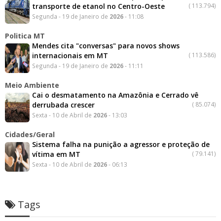
transporte de etanol no Centro-Oeste
(
113.794)
Segunda - 19 de Janeiro de
2026
- 11:08
Politica MT
Mendes cita "conversas" para novos shows
internacionais em MT
(
113.586)
Segunda - 19 de Janeiro de
2026
- 11:11
Meio Ambiente
Cai o desmatamento na Amazônia e Cerrado vê
derrubada crescer
(
85.074)
Sexta - 10 de Abril de
2026
- 13:03
Cidades/Geral
Sistema falha na punição a agressor e proteção de
vítima em MT
(
79.141)
Sexta - 10 de Abril de
2026
- 06:13
Tags